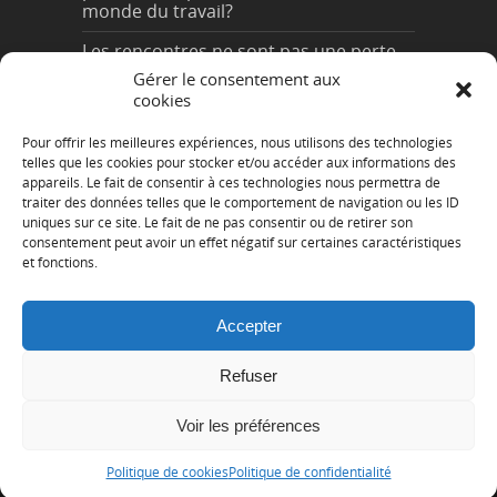
monde du travail?
Les rencontres ne sont pas une perte
de temps, elles ont juste besoin
Gérer le consentement aux
d’amour…
cookies
Bienvenue Jonathan!
Pour offrir les meilleures expériences, nous utilisons des technologies
telles que les cookies pour stocker et/ou accéder aux informations des
Arrivée de Stéphanie chez Grisvert
appareils. Le fait de consentir à ces technologies nous permettra de
traiter des données telles que le comportement de navigation ou les ID
Bienvenue Nicolas
uniques sur ce site. Le fait de ne pas consentir ou de retirer son
consentement peut avoir un effet négatif sur certaines caractéristiques
et fonctions.
Accepter
Grisvert 2015 Tous droits reservés - Site web
Refuser
conçu par
Collectif WEB
Voir les préférences
Politique de cookies
Politique de confidentialité